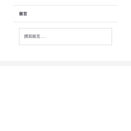
留言
撰寫留言......
林智勝引退：大師兄傳奇的球涯回顧與歷
史地位解析