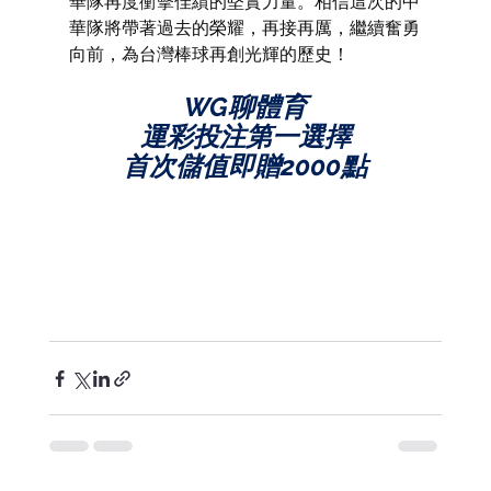
華隊再度衝擊佳績的堅實力量。相信這次的中
華隊將帶著過去的榮耀，再接再厲，繼續奮勇
向前，為台灣棒球再創光輝的歷史！
WG聊體育
運彩投注第一選擇
首次儲值即贈2000點