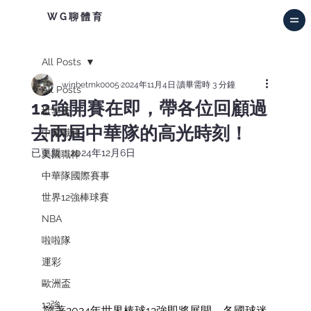
WG聊體育
All Posts
winbetmk0005
2024年11月4日
讀畢需時 3 分鐘
All Posts
12強開賽在即，帶各位回顧過
世界盃
去兩屆中華隊的高光時刻！
中華職棒
已更新：
2024年12月6日
美國職棒
中華隊國際賽事
世界12強棒球賽
NBA
啦啦隊
運彩
歐洲盃
12強
隨著2024年世界棒球12強即將展開，各國球迷