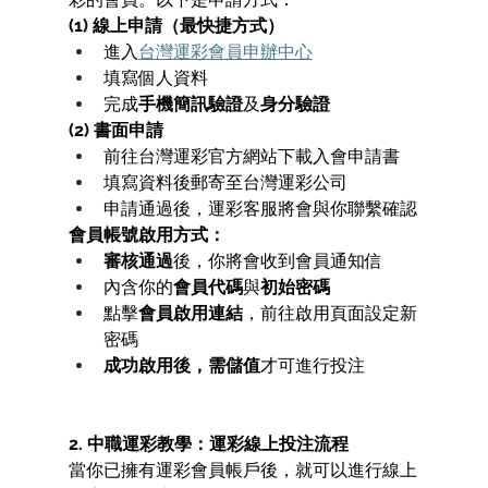
(1) 線上申請（最快捷方式）
進入
台灣運彩會員申辦中心
填寫個人資料
完成
手機簡訊驗證
及
身分驗證
(2) 書面申請
前往台灣運彩官方網站下載入會申請書
填寫資料後郵寄至台灣運彩公司
申請通過後，運彩客服將會與你聯繫確認
會員帳號啟用方式：
審核通過
後，你將會收到會員通知信
內含你的
會員代碼
與
初始密碼
點擊
會員啟用連結
，前往啟用頁面設定新
密碼
成功啟用後，需儲值
才可進行投注
2. 中職運彩教學：運彩線上投注流程
當你已擁有運彩會員帳戶後，就可以進行線上