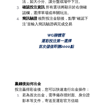
法，如大小分、讓分盤或場中下注。
確認投注資訊
 所有選項將顯示於右側確
認欄，選擇單場或串關玩法。
簡訊驗證
 核對投注金額後，點擊“確認下
注”並輸入簡訊驗證碼完成交易
WG聊體育
運彩投注第一選擇
首次儲值即贈2000點
贏錢後如何出金
投注贏得彩金後，您可以快速進行出金操作：
若為首次出金，需準備存摺封面、身分證
影本等文件，寄送至運彩官方信箱