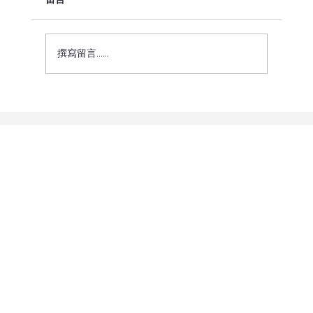
撰寫留言......
娛樂城運彩優點大盤點！賠率和優惠通通
都好太多了