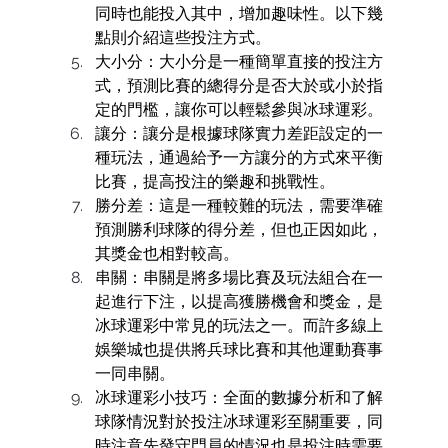
同時也能投入其中，增加趣味性。以下幾
點則介紹這些投注方式。
大小分：大小分是一種簡單直接的投注方
式，預測比賽的總得分是否大於或小於指
定的門檻，讓你可以輕鬆參與冰球運彩。
讓分：讓分是根據球隊實力差距設定的一
種玩法，通過給予一方讓分的方式來平衡
比賽，提高投注的樂趣和挑戰性。
勝分差：這是一種較難的玩法，需要準確
預測勝利球隊的得分差，但也正因如此，
其獎金也相對較高。
串關：串關是將多場比賽及玩法組合在一
起進行下注，以提高獲勝機會和獎金，是
冰球運彩中常見的玩法之一。而許多線上
娛樂城也提供將兵球比賽和其他運動賽事
一同串關。
冰球運彩小技巧：全面的數據分析和了解
球隊情況對於投注冰球運彩至關重要，同
時注意先發守門員的情況也是投注時需要